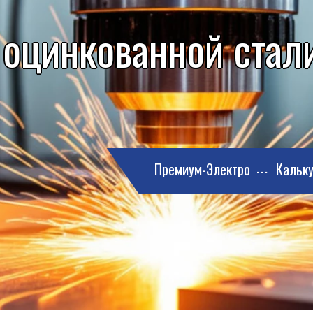
 оцинкованной стали
Премиум-Электро
Кальку