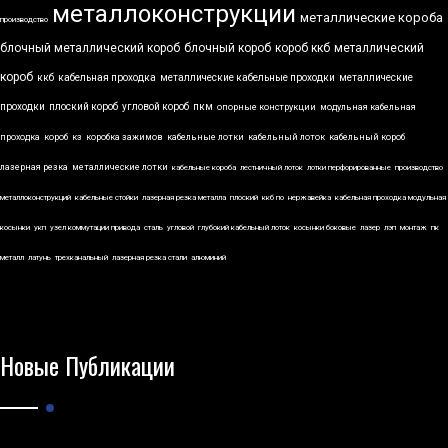
металлоконструкции
металлические короба
производство
блочный металлический короб
блочный короб
короб ккб
металлический
короб
ккб
кабельная проходка
металлические кабельные проходки
металлические
проходки
плоский короб
угловой короб
пкм
опорные конструкции
модульная кабельная
проходка
короб
кз
коробка зажимов
кабельные лотки
кабельный лоток
кабельный короб
лазерная резка
металлические лотки
кабельные короба
лестничный лоток
лотки перфорированные
производство
металлоконструкций
кабельные стойки
лазерная резка металла
плоский
ккб по
нержавейка
кабельная проходка модульная
косынки
укп
узел коммутации привода
сталь
угловой
глубокий кабельный лоток
косынки боковые
лазер
лэп
монтаж
пк
металл
латунь
трехканальный
лазерная резка стали
алюминий
Новые Публикации