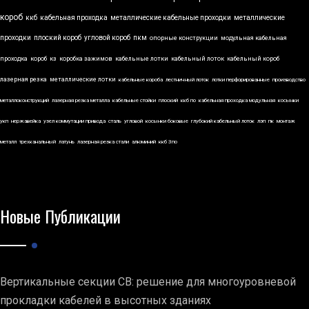
короб
ккб
кабельная проходка
металлические кабельные проходки
металлические
проходки
плоский короб
угловой короб
пкм
опорные конструкции
модульная кабельная
проходка
короб
кз
коробка зажимов
кабельные лотки
кабельный лоток
кабельный короб
лазерная резка
металлические лотки
кабельные короба
лестничный лоток
лотки перфорированные
производство
металлоконструкций
лазерная резка металла
кабельные стойки
плоский
ккб по
кабельная проходка модульная
косынки
укп
нержавейка
узел коммутации привода
сталь
угловой
косынки боковые
глубокий кабельный лоток
лэп
пк
монтаж
металл
трехканальный
латунь
лазерная резка стали
алюминий
ккб 3по
Новые Публикации
Вертикальные секции СВ: решение для многоуровневой
прокладки кабелей в высотных зданиях