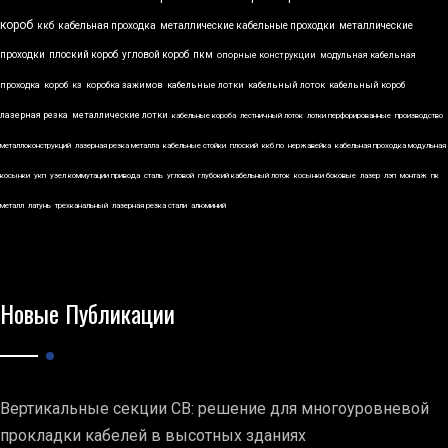
короб
ккб
кабельная проходка
металлические кабельные проходки
металлические
проходки
плоский короб
угловой короб
пкм
опорные конструкции
модульная кабельная
проходка
короб
кз
коробка зажимов
кабельные лотки
кабельный лоток
кабельный короб
лазерная резка
металлические лотки
кабельные короба
лестничный лоток
лотки перфорированные
производство
металлоконструкций
лазерная резка металла
кабельные стойки
плоский
ккб по
нержавейка
кабельная проходка модульная
косынки
укп
узел коммутации привода
сталь
угловой
глубокий кабельный лоток
косынки боковые
лазер
лэп
монтаж
пк
металл
латунь
трехканальный
лазерная резка стали
алюминий
Новые Публикации
Вертикальные секции СВ: решение для многоуровневой
прокладки кабелей в высотных зданиях