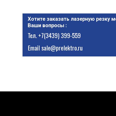
Хотите заказать лазерную резку м
Ваши вопросы :
Тел.
+7(3439) 399-559
Email
sale@prelektro.ru