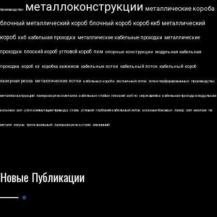
металлоконструкции
металлические короба
производство
блочный металлический короб
блочный короб
короб ккб
металлический
короб
ккб
кабельная проходка
металлические кабельные проходки
металлические
проходки
плоский короб
угловой короб
пкм
опорные конструкции
модульная кабельная
проходка
короб
кз
коробка зажимов
кабельные лотки
кабельный лоток
кабельный короб
лазерная резка
металлические лотки
кабельные короба
лестничный лоток
лотки перфорированные
производство
металлоконструкций
лазерная резка металла
кабельные стойки
плоский
ккб по
нержавейка
кабельная проходка модульная
косынки
укп
узел коммутации привода
сталь
угловой
глубокий кабельный лоток
косынки боковые
лазер
лэп
монтаж
пк
металл
латунь
трехканальный
лазерная резка стали
алюминий
Новые Публикации