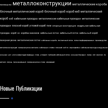
металлоконструкции
металлические короба
производство
блочный металлический короб
блочный короб
короб ккб
металлический
короб
ккб
кабельная проходка
металлические кабельные проходки
металлические
проходки
плоский короб
угловой короб
пкм
опорные конструкции
модульная кабельная
проходка
короб
кз
коробка зажимов
кабельные лотки
кабельный лоток
кабельный короб
лазерная резка
металлические лотки
кабельные короба
лестничный лоток
лотки перфорированные
производство
металлоконструкций
лазерная резка металла
кабельные стойки
плоский
ккб по
нержавейка
кабельная проходка модульная
косынки
укп
узел коммутации привода
сталь
угловой
глубокий кабельный лоток
косынки боковые
лазер
лэп
монтаж
пк
металл
латунь
трехканальный
лазерная резка стали
алюминий
Новые Публикации