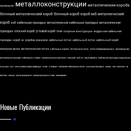
металлоконструкции
металлические короба
производство
блочный металлический короб
блочный короб
короб ккб
металлический
короб
ккб
кабельная проходка
металлические кабельные проходки
металлические
проходки
плоский короб
угловой короб
пкм
опорные конструкции
модульная кабельная
проходка
короб
кз
коробка зажимов
кабельные лотки
кабельный лоток
кабельный короб
лазерная резка
металлические лотки
кабельные короба
лестничный лоток
лотки перфорированные
производство
металлоконструкций
кабельные стойки
лазерная резка металла
плоский
ккб по
нержавейка
кабельная проходка модульная
косынки
укп
узел коммутации привода
сталь
угловой
глубокий кабельный лоток
косынки боковые
лазер
лэп
монтаж
пк
металл
латунь
трехканальный
лазерная резка стали
алюминий
Новые Публикации