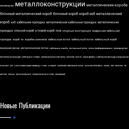
металлоконструкции
металлические короба
производство
блочный металлический короб
блочный короб
короб ккб
металлический
короб
ккб
кабельная проходка
металлические кабельные проходки
металлические
проходки
плоский короб
угловой короб
пкм
опорные конструкции
модульная кабельная
проходка
короб
кз
коробка зажимов
кабельные лотки
кабельный лоток
кабельный короб
лазерная резка
металлические лотки
кабельные короба
лестничный лоток
лотки перфорированные
производство
металлоконструкций
кабельные стойки
лазерная резка металла
плоский
ккб по
нержавейка
кабельная проходка модульная
косынки
укп
узел коммутации привода
сталь
угловой
глубокий кабельный лоток
косынки боковые
лазер
лэп
монтаж
пк
металл
латунь
трехканальный
лазерная резка стали
алюминий
Новые Публикации