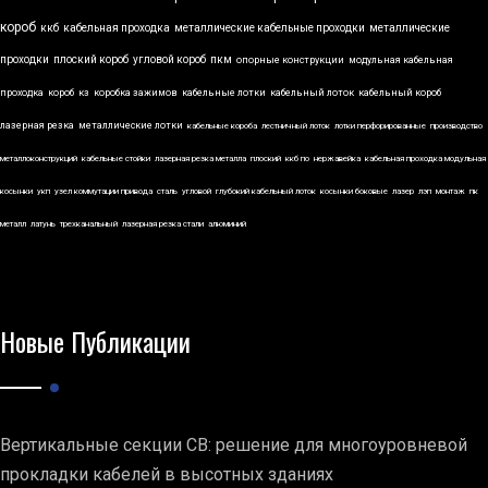
короб
ккб
кабельная проходка
металлические кабельные проходки
металлические
проходки
плоский короб
угловой короб
пкм
опорные конструкции
модульная кабельная
проходка
короб
кз
коробка зажимов
кабельные лотки
кабельный лоток
кабельный короб
лазерная резка
металлические лотки
кабельные короба
лестничный лоток
лотки перфорированные
производство
металлоконструкций
кабельные стойки
лазерная резка металла
плоский
ккб по
нержавейка
кабельная проходка модульная
косынки
укп
узел коммутации привода
сталь
угловой
глубокий кабельный лоток
косынки боковые
лазер
лэп
монтаж
пк
металл
латунь
трехканальный
лазерная резка стали
алюминий
Новые Публикации
Вертикальные секции СВ: решение для многоуровневой
прокладки кабелей в высотных зданиях