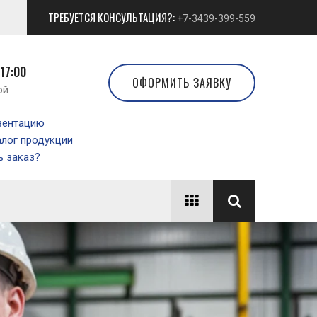
ТРЕБУЕТСЯ КОНСУЛЬТАЦИЯ?:
+7-3439-399-559
 17:00
ОФОРМИТЬ ЗАЯВКУ
ой
зентацию
алог продукции
 заказ?