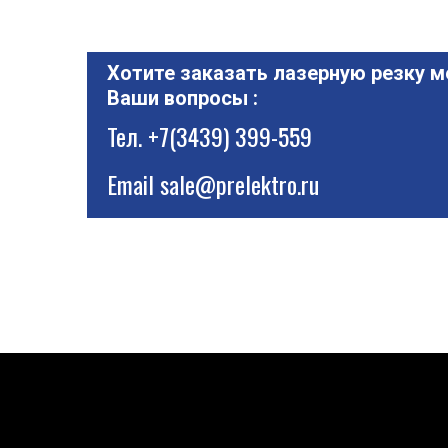
Хотите заказать лазерную резку м
Ваши вопросы :
Тел.
+7(3439) 399-559
Email
sale@prelektro.ru