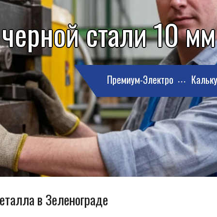
 черной стали 10 мм
Премиум-Электро
Кальку
металла в Зеленограде