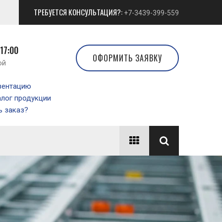
ТРЕБУЕТСЯ КОНСУЛЬТАЦИЯ?:
+7-3439-399-559
 17:00
ОФОРМИТЬ ЗАЯВКУ
ой
зентацию
алог продукции
 заказ?