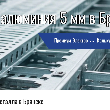
 алюминия 5 мм в Б
Премиум-Электро
Кальку
металла в Брянске