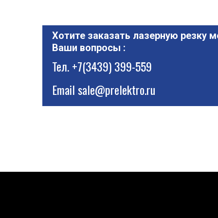
Хотите заказать лазерную резку м
Ваши вопросы :
Тел.
+7(3439) 399-559
Email
sale@prelektro.ru