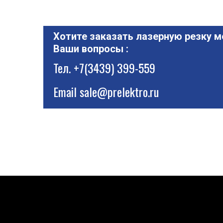
Хотите заказать лазерную резку м
Ваши вопросы :
Тел.
+7(3439) 399-559
Email
sale@prelektro.ru