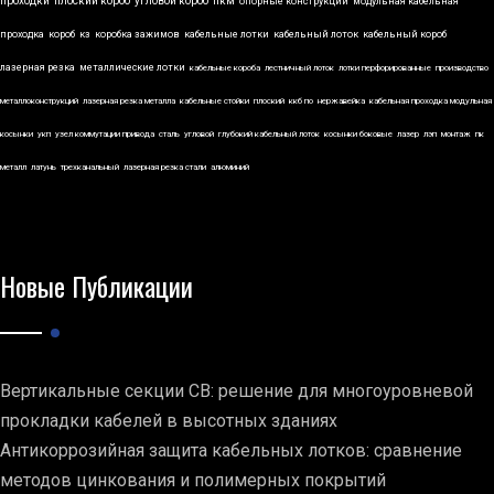
проходки
плоский короб
угловой короб
пкм
опорные конструкции
модульная кабельная
проходка
короб
кз
коробка зажимов
кабельные лотки
кабельный лоток
кабельный короб
лазерная резка
металлические лотки
кабельные короба
лестничный лоток
лотки перфорированные
производство
металлоконструкций
лазерная резка металла
кабельные стойки
плоский
ккб по
нержавейка
кабельная проходка модульная
косынки
укп
узел коммутации привода
сталь
угловой
глубокий кабельный лоток
косынки боковые
лазер
лэп
монтаж
пк
металл
латунь
трехканальный
лазерная резка стали
алюминий
Новые Публикации
Вертикальные секции СВ: решение для многоуровневой
прокладки кабелей в высотных зданиях
Антикоррозийная защита кабельных лотков: сравнение
методов цинкования и полимерных покрытий