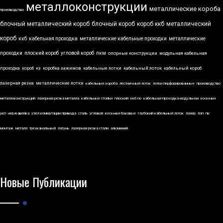
металлоконструкции
металлические короба
производство
блочный металлический короб
блочный короб
короб ккб
металлический
короб
ккб
кабельная проходка
металлические кабельные проходки
металлические
проходки
плоский короб
угловой короб
пкм
опорные конструкции
модульная кабельная
проходка
короб
кз
коробка зажимов
кабельные лотки
кабельный лоток
кабельный короб
лазерная резка
металлические лотки
кабельные короба
лестничный лоток
лотки перфорированные
производство
металлоконструкций
лазерная резка металла
кабельные стойки
плоский
ккб по
кабельная проходка модульная
косынки
укп
нержавейка
узел коммутации привода
сталь
угловой
косынки боковые
глубокий кабельный лоток
лазер
лэп
пк
монтаж
металл
трехканальный
латунь
лазерная резка стали
алюминий
Новые Публикации