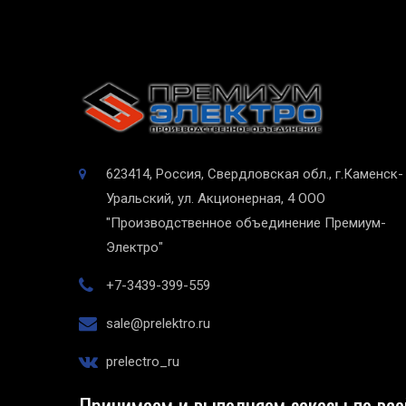
623414, Россия, Свердловская обл., г.Каменск-
Уральский, ул. Акционерная, 4
ООО
"Производственное объединение Премиум-
Электро"
+7-3439-399-559
sale@prelektro.ru
prelectro_ru
Принимаем и выполняем заказы по все