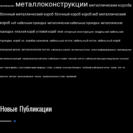
металлоконструкции
металлические короба
производство
блочный металлический короб
блочный короб
короб ккб
металлический
короб
ккб
кабельная проходка
металлические кабельные проходки
металлические
проходки
плоский короб
угловой короб
пкм
опорные конструкции
модульная кабельная
проходка
короб
кз
коробка зажимов
кабельные лотки
кабельный лоток
кабельный короб
лазерная резка
металлические лотки
кабельные короба
лестничный лоток
лотки перфорированные
производство
металлоконструкций
лазерная резка металла
кабельные стойки
плоский
ккб по
кабельная проходка модульная
косынки
укп
нержавейка
узел коммутации привода
сталь
угловой
косынки боковые
глубокий кабельный лоток
лазер
лэп
пк
монтаж
металл
трехканальный
латунь
лазерная резка стали
алюминий
Новые Публикации