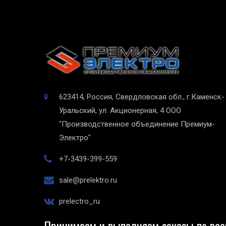
623414, Россия, Свердловская обл., г.Каменск-
Уральский, ул. Акционерная, 4
ООО
"Производственное объединение Премиум-
Электро"
+7-3439-399-559
sale@prelektro.ru
prelectro_ru
Принимаем и выполняем заказы по все