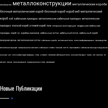
металлоконструкции
металлические короба
производство
блочный металлический короб
блочный короб
короб ккб
металлический
короб
ккб
кабельная проходка
металлические кабельные проходки
металлические
проходки
плоский короб
угловой короб
пкм
опорные конструкции
модульная кабельная
проходка
короб
кз
коробка зажимов
кабельные лотки
кабельный лоток
кабельный короб
лазерная резка
металлические лотки
кабельные короба
лестничный лоток
лотки перфорированные
производство
металлоконструкций
лазерная резка металла
кабельные стойки
плоский
ккб по
нержавейка
кабельная проходка модульная
косынки
укп
узел коммутации привода
сталь
угловой
глубокий кабельный лоток
косынки боковые
лазер
лэп
монтаж
пк
металл
латунь
трехканальный
лазерная резка стали
алюминий
Новые Публикации