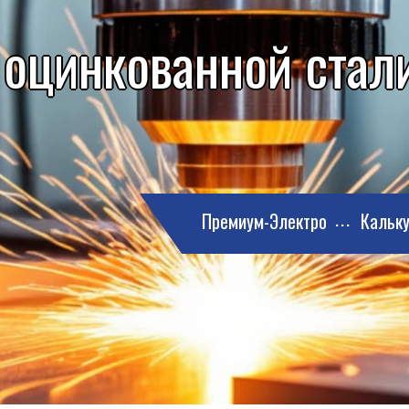
 оцинкованной стали
Премиум-Электро
Кальку