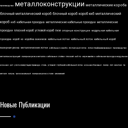
металлоконструкции
металлические короба
производство
блочный металлический короб
блочный короб
короб ккб
металлический
короб
ккб
кабельная проходка
металлические кабельные проходки
металлические
проходки
плоский короб
угловой короб
пкм
опорные конструкции
модульная кабельная
проходка
короб
кз
коробка зажимов
кабельные лотки
кабельный лоток
кабельный короб
лазерная резка
металлические лотки
кабельные короба
лестничный лоток
лотки перфорированные
производство
металлоконструкций
лазерная резка металла
кабельные стойки
плоский
ккб по
нержавейка
кабельная проходка модульная
косынки
укп
узел коммутации привода
сталь
угловой
глубокий кабельный лоток
косынки боковые
лазер
лэп
монтаж
пк
металл
латунь
трехканальный
лазерная резка стали
алюминий
Новые Публикации