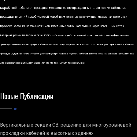
короб
ккб
кабельная проходка
металлические проходки
металлические кабельные
проходки
плоский короб
угловой короб
пкм
опорные конструкции
модульная кабельная
проходка
короб
кз
коробка зажимов
кабельные лотки
кабельный короб
кабельный лоток
лазерная резка
металлические лотки
кабельные короба
лестничный лоток
плоский
лотки перфорированные
производство металлоконструкций
кабельные стойки
лазерная резка металла
ккб по
косынки
укп
нержавейка
кабельная
проходка модульная
сталь
угловой
узел коммутации привода
глубокий кабельный лоток
косынки боковые
алюминий
ккб
3по
лазерная резка алюминия
лазер
лэп
пк
монтаж
металл
трехканальный
Новые Публикации
Вертикальные секции СВ: решение для многоуровневой
прокладки кабелей в высотных зданиях