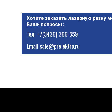
Хотите заказать лазерную резку м
Ваши вопросы :
Тел.
+7(3439) 399-559
Email
sale@prelektro.ru