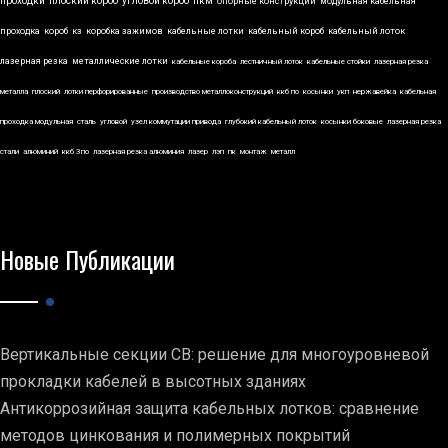
проходки
плоский короб
угловой короб
пкм
опорные конструкции
модульная кабельная
проходка
короб
кз
коробка зажимов
кабельные лотки
кабельный короб
кабельный лоток
лазерная резка
металлические лотки
кабельные короба
лестничный лоток
кабельные стойки
лазерная резка
металла
плоский
лотки перфорированные
производство металлоконструкций
ккб по
косынки
укп
нержавейка
кабельная
проходка модульная
сталь
угловой
узел коммутации привода
глубокий кабельный лоток
косынки боковые
лазерная резка
стали
алюминий
ккб 3по
лазерная резка алюминия
лазер
лэп
пк
монтаж
металл
Новые Публикации
Вертикальные секции СВ: решение для многоуровневой
прокладки кабелей в высотных зданиях
Антикоррозийная защита кабельных лотков: сравнение
методов цинкования и полимерных покрытий