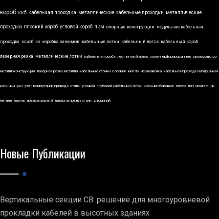
короб
ккб
кабельная проходка
металлические кабельные проходки
металлические
проходки
плоский короб
угловой короб
пкм
опорные конструкции
модульная кабельная
проходка
короб
кз
коробка зажимов
кабельные лотки
кабельный лоток
кабельный короб
лазерная резка
металлические лотки
кабельные короба
лестничный лоток
лотки перфорированные
производство
металлоконструкций
лазерная резка металла
кабельные стойки
плоский
ккб по
нержавейка
кабельная проходка модульная
косынки
укп
узел коммутации привода
сталь
угловой
глубокий кабельный лоток
косынки боковые
лазер
лэп
монтаж
пк
металл
латунь
трехканальный
лазерная резка стали
алюминий
Новые Публикации
Вертикальные секции СВ: решение для многоуровневой
прокладки кабелей в высотных зданиях