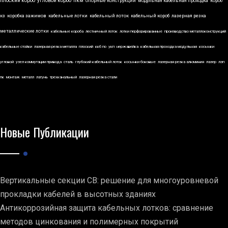
плоский короб
угловой короб
пкм
опорные конструкции
модульная кабельная проходка
короб
кз
коробка зажимов
кабельные лотки
кабельный лоток
кабельный короб
лазерная резка
металлические лотки
кабельные короба
лестничный лоток
лотки перфорированные
производство металлоконструкций
кабельные стойки
лазерная резка металла
плоский
ккб по
укп
нержавейка
кабельная проходка модульная
косынки
угловой
узел коммутации привода
сталь
глубокий кабельный лоток
косынки боковые
лазерная резка алюминия
лазер
лэп
пк
монтаж
металл
латунь
трехканальный
лазерная резка стали
Новые Публикации
Вертикальные секции СВ: решение для многоуровневой
прокладки кабелей в высотных зданиях
Антикоррозийная защита кабельных лотков: сравнение
методов цинкования и полимерных покрытий