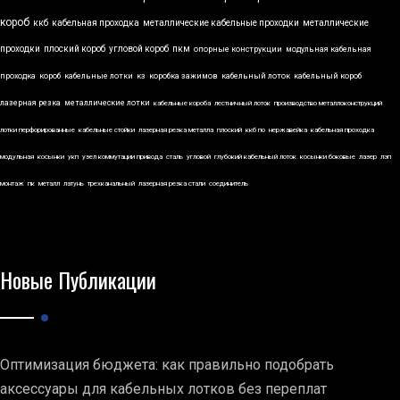
короб
ккб
кабельная проходка
металлические кабельные проходки
металлические
проходки
плоский короб
угловой короб
пкм
опорные конструкции
модульная кабельная
проходка
короб
кабельные лотки
кз
коробка зажимов
кабельный лоток
кабельный короб
лазерная резка
металлические лотки
кабельные короба
лестничный лоток
производство металлоконструкций
лотки перфорированные
кабельные стойки
лазерная резка металла
плоский
ккб по
нержавейка
кабельная проходка
модульная
косынки
укп
узел коммутации привода
сталь
угловой
глубокий кабельный лоток
косынки боковые
лазер
лэп
монтаж
пк
металл
латунь
трехканальный
лазерная резка стали
соединитель
Новые Публикации
Оптимизация бюджета: как правильно подобрать
аксессуары для кабельных лотков без переплат