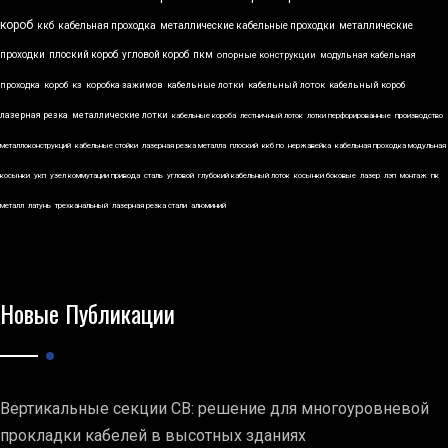
короб
ккб
кабельная проходка
металлические кабельные проходки
металлические
проходки
плоский короб
угловой короб
пкм
опорные конструкции
модульная кабельная
проходка
короб
кз
коробка зажимов
кабельные лотки
кабельный лоток
кабельный короб
лазерная резка
металлические лотки
кабельные короба
лестничный лоток
лотки перфорированные
производство
металлоконструкций
кабельные стойки
лазерная резка металла
плоский
ккб по
нержавейка
кабельная проходка модульная
косынки
укп
узел коммутации привода
сталь
угловой
глубокий кабельный лоток
косынки боковые
лазер
лэп
монтаж
пк
металл
латунь
трехканальный
лазерная резка стали
алюминий
Новые Публикации
Вертикальные секции СВ: решение для многоуровневой
прокладки кабелей в высотных зданиях