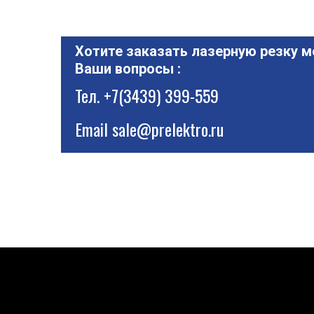
Хотите заказать лазерную резку м
Ваши вопросы :
Тел.
+7(3439) 399-559
Email
sale@prelektro.ru