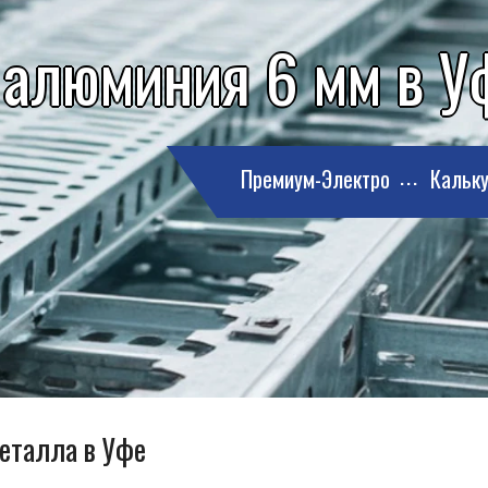
 алюминия 6 мм в У
Премиум-Электро
Кальку
металла в Уфе