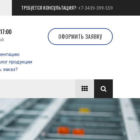
ТРЕБУЕТСЯ КОНСУЛЬТАЦИЯ?:
+7-3439-399-559
 17:00
ОФОРМИТЬ ЗАЯВКУ
ой
зентацию
алог продукции
 заказ?