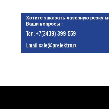
Хотите заказать лазерную резку м
Ваши вопросы :
Тел.
+7(3439) 399-559
Email
sale@prelektro.ru