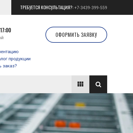
ТРЕБУЕТСЯ КОНСУЛЬТАЦИЯ?:
+7-3439-399-559
 17:00
ОФОРМИТЬ ЗАЯВКУ
ой
зентацию
алог продукции
 заказ?