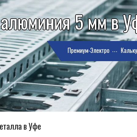
 алюминия 5 мм в У
Премиум-Электро
Кальку
металла в Уфе