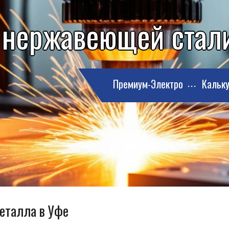
 нержавеющей стали
Премиум-Электро
Кальку
металла в Уфе