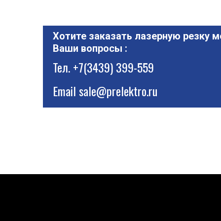
Хотите заказать лазерную резку м
Ваши вопросы :
Тел.
+7(3439) 399-559
Email
sale@prelektro.ru