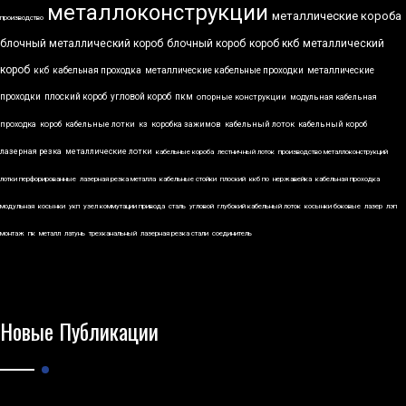
металлоконструкции
металлические короба
производство
блочный металлический короб
блочный короб
короб ккб
металлический
короб
ккб
кабельная проходка
металлические кабельные проходки
металлические
проходки
плоский короб
угловой короб
пкм
опорные конструкции
модульная кабельная
проходка
короб
кабельные лотки
кз
коробка зажимов
кабельный лоток
кабельный короб
лазерная резка
металлические лотки
кабельные короба
лестничный лоток
производство металлоконструкций
лотки перфорированные
лазерная резка металла
кабельные стойки
плоский
ккб по
нержавейка
кабельная проходка
модульная
косынки
укп
узел коммутации привода
сталь
угловой
глубокий кабельный лоток
косынки боковые
лазер
лэп
монтаж
пк
металл
латунь
трехканальный
лазерная резка стали
соединитель
Новые Публикации