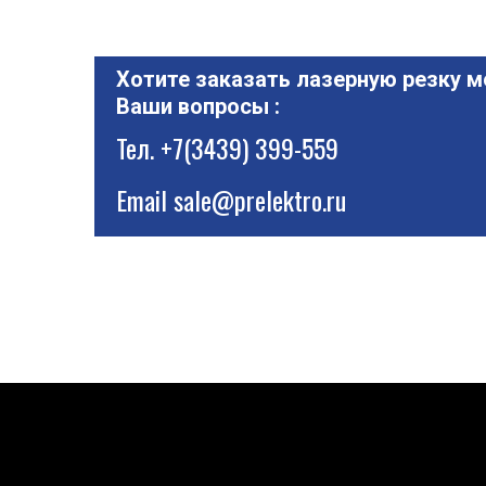
Хотите заказать лазерную резку м
Ваши вопросы :
Тел.
+7(3439) 399-559
Email
sale@prelektro.ru