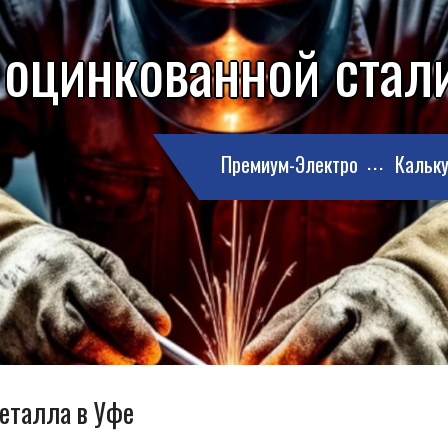
 оцинкованной стал
Премиум-Электро
Кальку
металла в Уфе