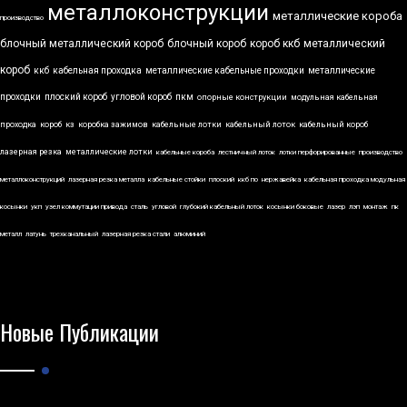
металлоконструкции
металлические короба
производство
блочный металлический короб
блочный короб
короб ккб
металлический
короб
ккб
кабельная проходка
металлические кабельные проходки
металлические
проходки
плоский короб
угловой короб
пкм
опорные конструкции
модульная кабельная
проходка
короб
кз
коробка зажимов
кабельные лотки
кабельный лоток
кабельный короб
лазерная резка
металлические лотки
кабельные короба
лестничный лоток
лотки перфорированные
производство
металлоконструкций
лазерная резка металла
кабельные стойки
плоский
ккб по
нержавейка
кабельная проходка модульная
косынки
укп
узел коммутации привода
сталь
угловой
глубокий кабельный лоток
косынки боковые
лазер
лэп
монтаж
пк
металл
латунь
трехканальный
лазерная резка стали
алюминий
Новые Публикации