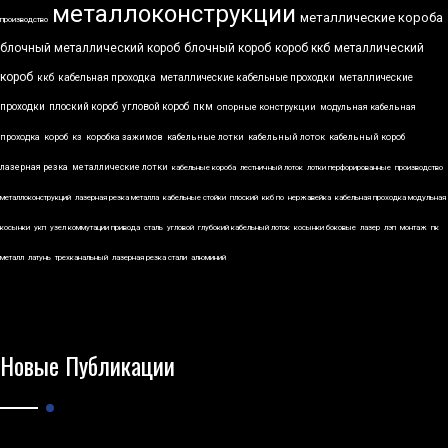
металлоконструкции
металлические короба
производство
блочный металлический короб
блочный короб
короб ккб
металлический
короб
ккб
кабельная проходка
металлические кабельные проходки
металлические
проходки
плоский короб
угловой короб
пкм
опорные конструкции
модульная кабельная
проходка
короб
кз
коробка зажимов
кабельные лотки
кабельный лоток
кабельный короб
лазерная резка
металлические лотки
кабельные короба
лестничный лоток
лотки перфорированные
производство
металлоконструкций
лазерная резка металла
кабельные стойки
плоский
ккб по
нержавейка
кабельная проходка модульная
косынки
укп
узел коммутации привода
сталь
угловой
глубокий кабельный лоток
косынки боковые
лазер
лэп
монтаж
пк
металл
латунь
трехканальный
лазерная резка стали
алюминий
Новые Публикации