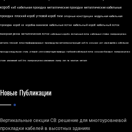
короб
ккб
кабельная проходка
металлические проходки
металлические кабельные
проходки
плоский короб
угловой короб
пкм
опорные конструкции
модульная кабельная
проходка
короб
кз
коробка зажимов
кабельные лотки
кабельный короб
кабельный лоток
лазерная резка
металлические лотки
кабельные короба
лестничный лоток
кабельные стойки
лазерная резка
металла
плоский
лотки перфорированные
производство металлоконструкций
ккб по
косынки
укп
нержавейка
кабельная
проходка модульная
сталь
угловой
узел коммутации привода
глубокий кабельный лоток
косынки боковые
лазерная резка
стали
алюминий
ккб 3по
лазерная резка алюминия
лазер
лэп
пк
монтаж
металл
Новые Публикации
Вертикальные секции СВ: решение для многоуровневой
прокладки кабелей в высотных зданиях