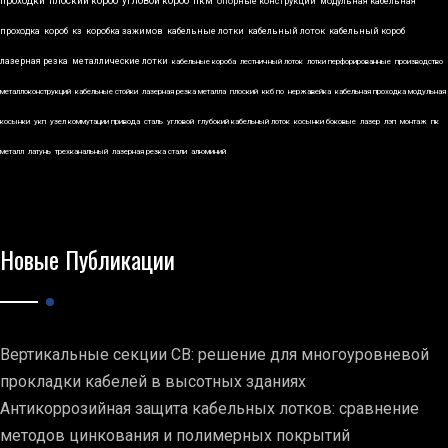
проходки
плоский короб
угловой короб
пкм
опорные конструкции
модульная кабельная
проходка
короб
кз
коробка зажимов
кабельные лотки
кабельный лоток
кабельный короб
лазерная резка
металлические лотки
кабельные короба
лестничный лоток
лотки перфорированные
производство
металлоконструкций
кабельные стойки
лазерная резка металла
плоский
ккб по
нержавейка
кабельная проходка модульная
косынки
укп
узел коммутации привода
сталь
угловой
глубокий кабельный лоток
косынки боковые
лазер
лэп
монтаж
пк
металл
латунь
трехканальный
лазерная резка стали
алюминий
Новые Публикации
Вертикальные секции СВ: решение для многоуровневой
прокладки кабелей в высотных зданиях
Антикоррозийная защита кабельных лотков: сравнение
методов цинкования и полимерных покрытий