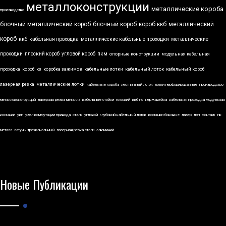
металлоконструкции
металлические короба
производство
блочный металлический короб
блочный короб
короб ккб
металлический
короб
ккб
кабельная проходка
металлические кабельные проходки
металлические
проходки
плоский короб
угловой короб
пкм
опорные конструкции
модульная кабельная
проходка
короб
кз
коробка зажимов
кабельные лотки
кабельный лоток
кабельный короб
лазерная резка
металлические лотки
кабельные короба
лестничный лоток
лотки перфорированные
производство
металлоконструкций
лазерная резка металла
кабельные стойки
плоский
ккб по
нержавейка
кабельная проходка модульная
косынки
укп
узел коммутации привода
сталь
угловой
глубокий кабельный лоток
косынки боковые
лазер
лэп
монтаж
пк
металл
латунь
трехканальный
лазерная резка стали
алюминий
Новые Публикации