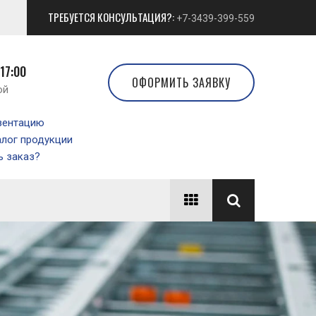
ТРЕБУЕТСЯ КОНСУЛЬТАЦИЯ?:
+7-3439-399-559
 17:00
ОФОРМИТЬ ЗАЯВКУ
ой
зентацию
алог продукции
 заказ?