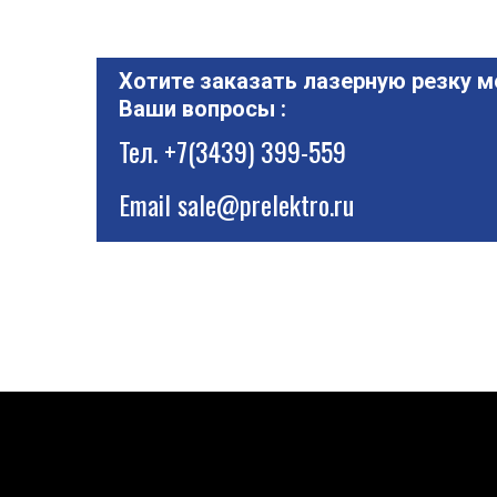
Хотите заказать лазерную резку м
Ваши вопросы :
Тел.
+7(3439) 399-559
Email
sale@prelektro.ru