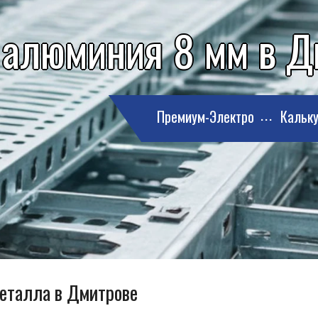
 алюминия 8 мм в Д
Премиум-Электро
Кальку
металла в Дмитрове