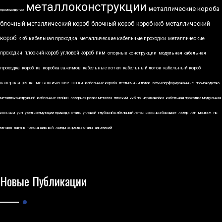
металлоконструкции
металлические короба
производство
блочный металлический короб
блочный короб
короб ккб
металлический
короб
ккб
кабельная проходка
металлические кабельные проходки
металлические
проходки
плоский короб
угловой короб
пкм
опорные конструкции
модульная кабельная
проходка
короб
кз
коробка зажимов
кабельные лотки
кабельный лоток
кабельный короб
лазерная резка
металлические лотки
кабельные короба
лестничный лоток
лотки перфорированные
производство
металлоконструкций
кабельные стойки
лазерная резка металла
плоский
ккб по
нержавейка
кабельная проходка модульная
косынки
укп
узел коммутации привода
сталь
угловой
глубокий кабельный лоток
косынки боковые
лазер
лэп
монтаж
пк
металл
латунь
трехканальный
лазерная резка стали
алюминий
Новые Публикации