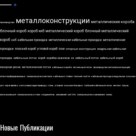
металлоконструкции
металлические короба
производство
блочный короб
короб ккб
металлический короб
блочный металлический
короб
ккб
кабельная проходка
металлические кабельные проходки
металлические
проходки
плоский короб
угловой короб
пкм
опорные конструкции
модульная кабельная
проходка
кабельные лотки
короб
коробка зажимов
кз
кабельный лоток
кабельный короб
лазерная резка
металлические лотки
кабельные короба
лестничный лоток
производство металлоконструкций
лотки перфорированные
лазерная резка металла
кабельные стойки
плоский
ккб по
кабельная проходка модульная
косынки
укп
нержавейка
узел коммутации привода
сталь
угловой
косынки боковые
глубокий кабельный лоток
металл
латунь
трехканальный
лазерная резка стали
соединитель
алюминий
ккб 3по
лазерная резка алюминия
лазер
Новые Публикации