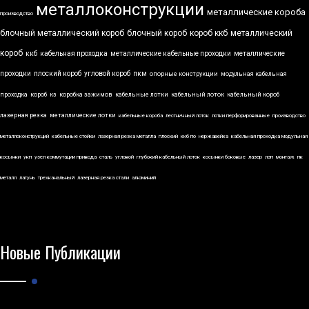
металлоконструкции
металлические короба
производство
блочный металлический короб
блочный короб
короб ккб
металлический
короб
ккб
кабельная проходка
металлические кабельные проходки
металлические
проходки
плоский короб
угловой короб
пкм
опорные конструкции
модульная кабельная
проходка
короб
кз
коробка зажимов
кабельные лотки
кабельный лоток
кабельный короб
лазерная резка
металлические лотки
кабельные короба
лестничный лоток
лотки перфорированные
производство
металлоконструкций
кабельные стойки
лазерная резка металла
плоский
ккб по
нержавейка
кабельная проходка модульная
косынки
укп
узел коммутации привода
сталь
угловой
глубокий кабельный лоток
косынки боковые
лазер
лэп
монтаж
пк
металл
латунь
трехканальный
лазерная резка стали
алюминий
Новые Публикации