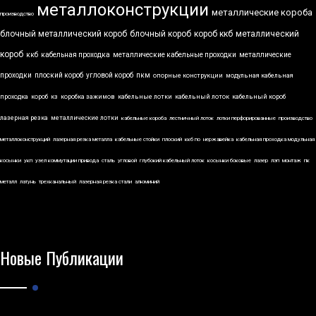
металлоконструкции
металлические короба
производство
блочный металлический короб
блочный короб
короб ккб
металлический
короб
ккб
кабельная проходка
металлические кабельные проходки
металлические
проходки
плоский короб
угловой короб
пкм
опорные конструкции
модульная кабельная
проходка
короб
кз
коробка зажимов
кабельные лотки
кабельный лоток
кабельный короб
лазерная резка
металлические лотки
кабельные короба
лестничный лоток
лотки перфорированные
производство
металлоконструкций
лазерная резка металла
кабельные стойки
плоский
ккб по
нержавейка
кабельная проходка модульная
косынки
укп
узел коммутации привода
сталь
угловой
глубокий кабельный лоток
косынки боковые
лазер
лэп
монтаж
пк
металл
латунь
трехканальный
лазерная резка стали
алюминий
Новые Публикации