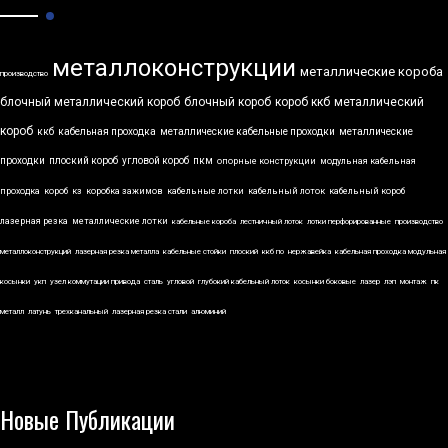
металлоконструкции
металлические короба
производство
блочный металлический короб
блочный короб
короб ккб
металлический
короб
ккб
кабельная проходка
металлические кабельные проходки
металлические
проходки
плоский короб
угловой короб
пкм
опорные конструкции
модульная кабельная
проходка
короб
кз
коробка зажимов
кабельные лотки
кабельный лоток
кабельный короб
лазерная резка
металлические лотки
кабельные короба
лестничный лоток
лотки перфорированные
производство
металлоконструкций
лазерная резка металла
кабельные стойки
плоский
ккб по
нержавейка
кабельная проходка модульная
косынки
укп
узел коммутации привода
сталь
угловой
глубокий кабельный лоток
косынки боковые
лазер
лэп
монтаж
пк
металл
латунь
трехканальный
лазерная резка стали
алюминий
Новые Публикации