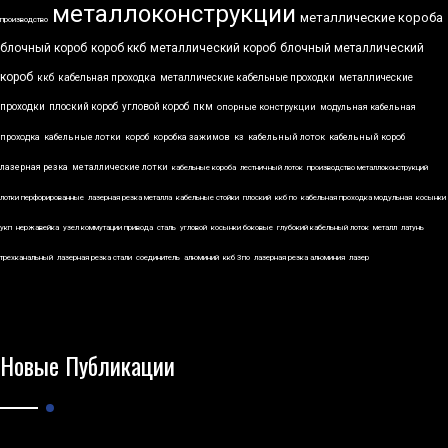
металлоконструкции
металлические короба
производство
блочный короб
короб ккб
металлический короб
блочный металлический
короб
ккб
кабельная проходка
металлические кабельные проходки
металлические
проходки
плоский короб
угловой короб
пкм
опорные конструкции
модульная кабельная
проходка
кабельные лотки
короб
коробка зажимов
кз
кабельный лоток
кабельный короб
лазерная резка
металлические лотки
кабельные короба
лестничный лоток
производство металлоконструкций
лотки перфорированные
лазерная резка металла
кабельные стойки
плоский
ккб по
кабельная проходка модульная
косынки
укп
нержавейка
узел коммутации привода
сталь
угловой
косынки боковые
глубокий кабельный лоток
металл
латунь
трехканальный
лазерная резка стали
соединитель
алюминий
ккб 3по
лазерная резка алюминия
лазер
Новые Публикации