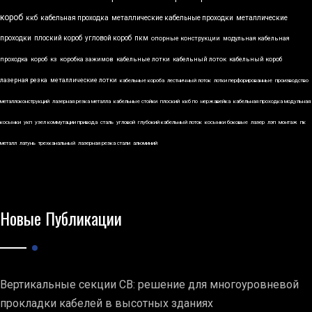
короб
ккб
кабельная проходка
металлические кабельные проходки
металлические
проходки
плоский короб
угловой короб
пкм
опорные конструкции
модульная кабельная
проходка
короб
кз
коробка зажимов
кабельные лотки
кабельный лоток
кабельный короб
лазерная резка
металлические лотки
кабельные короба
лестничный лоток
лотки перфорированные
производство
металлоконструкций
лазерная резка металла
кабельные стойки
плоский
ккб по
нержавейка
кабельная проходка модульная
косынки
укп
узел коммутации привода
сталь
угловой
глубокий кабельный лоток
косынки боковые
лазер
лэп
монтаж
пк
металл
латунь
трехканальный
лазерная резка стали
алюминий
Новые Публикации
Вертикальные секции СВ: решение для многоуровневой
прокладки кабелей в высотных зданиях