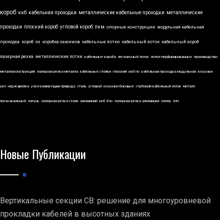
короб
ккб
кабельная проходка
металлические кабельные проходки
металлические
проходки
плоский короб
угловой короб
пкм
опорные конструкции
модульная кабельная
проходка
короб
кз
коробка зажимов
кабельные лотки
кабельный лоток
кабельный короб
лазерная резка
металлические лотки
кабельные короба
лестничный лоток
лотки перфорированные
производство
металлоконструкций
лазерная резка металла
кабельные стойки
плоский
ккб по
кабельная проходка модульная
косынки
укп
нержавейка
узел коммутации привода
сталь
угловой
косынки боковые
глубокий кабельный лоток
металл
трехканальный
латунь
лазерная резка стали
алюминий
ккб 3по
лазерная резка алюминия
лазер
лэп
Новые Публикации
Вертикальные секции СВ: решение для многоуровневой
прокладки кабелей в высотных зданиях