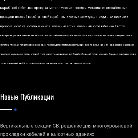
короб
ккб
кабельная проходка
металлические проходки
металлические кабельные
проходки
плоский короб
угловой короб
пкм
опорные конструкции
модульная кабельная
проходка
короб
кз
коробка зажимов
кабельные лотки
кабельный короб
кабельный лоток
лазерная резка
металлические лотки
кабельные короба
лестничный лоток
кабельные стойки
лазерная резка
металла
плоский
лотки перфорированные
производство металлоконструкций
ккб по
косынки
укп
нержавейка
кабельная
проходка модульная
сталь
угловой
узел коммутации привода
глубокий кабельный лоток
косынки боковые
лазерная резка
стали
алюминий
ккб 3по
лазерная резка алюминия
лазер
лэп
пк
монтаж
металл
Новые Публикации
Вертикальные секции СВ: решение для многоуровневой
прокладки кабелей в высотных зданиях