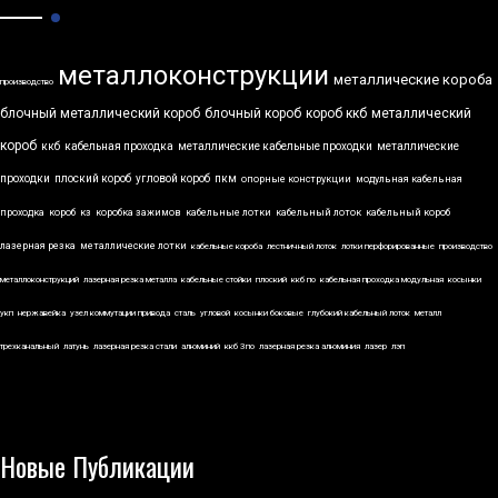
металлоконструкции
металлические короба
производство
блочный металлический короб
блочный короб
короб ккб
металлический
короб
ккб
кабельная проходка
металлические кабельные проходки
металлические
проходки
плоский короб
угловой короб
пкм
опорные конструкции
модульная кабельная
проходка
короб
кз
коробка зажимов
кабельные лотки
кабельный лоток
кабельный короб
лазерная резка
металлические лотки
кабельные короба
лестничный лоток
лотки перфорированные
производство
металлоконструкций
лазерная резка металла
кабельные стойки
плоский
ккб по
кабельная проходка модульная
косынки
укп
нержавейка
узел коммутации привода
сталь
угловой
косынки боковые
глубокий кабельный лоток
металл
трехканальный
латунь
лазерная резка стали
алюминий
ккб 3по
лазерная резка алюминия
лазер
лэп
Новые Публикации