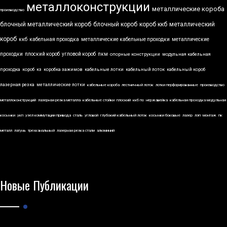
металлоконструкции
металлические короба
производство
блочный металлический короб
блочный короб
короб ккб
металлический
короб
ккб
кабельная проходка
металлические кабельные проходки
металлические
проходки
плоский короб
угловой короб
пкм
опорные конструкции
модульная кабельная
проходка
короб
кз
коробка зажимов
кабельные лотки
кабельный лоток
кабельный короб
лазерная резка
металлические лотки
кабельные короба
лестничный лоток
лотки перфорированные
производство
металлоконструкций
лазерная резка металла
кабельные стойки
плоский
ккб по
нержавейка
кабельная проходка модульная
косынки
укп
узел коммутации привода
сталь
угловой
глубокий кабельный лоток
косынки боковые
лазер
лэп
монтаж
пк
металл
латунь
трехканальный
лазерная резка стали
алюминий
Новые Публикации